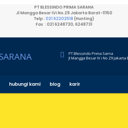
PT BLESSINDO PRIMA SARANA
Jl Mangga Besar IVi No.Z9 Jakarta Barat-11150
Telp :
021 62202518
(Hunting)
Fax : 021 6248730, 6248731
PT Blessindo Prima Sarna
Jl Mangga Besar IV i No Z9 Jakarta
hubungi kami
blog
karir