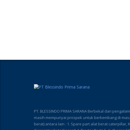
PT. BLESSINDO PRIMA SARANA Berbekal dari pengalaman
masih mempunyai prospek untuk berkembang di masa 
berat) antara lain : 1. Spare part alat berat caterpillar