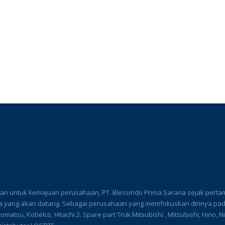
 untuk kemajuan perusahaan, PT. Blessindo Prima Sarana sejak pertama 
yang akan datang. Sebagai perusahaan yang memfokuskan dirinya pada 
, Komatsu, Kobelco, Hitachi 2. Spare part Truk Mitsubishi , Mitsubishi, Hino,