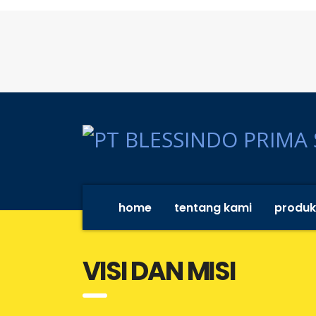
home
tentang kami
produk
VISI DAN MISI