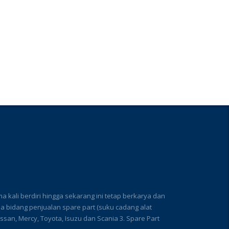
kali berdiri hingga sekarang ini tetap berkarya dan
bidang penjualan spare part (suku cadang alat
 Nissan, Mercy, Toyota, Isuzu dan Scania 3. Spare Part