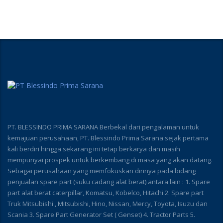
PT. BLESSINDO PRIMA SARANA Berbekal dari pengalaman untuk
kemajuan perusahaan, PT. Blessindo Prima Sarana sejak pertama
kali berdiri hingga sekarang ini tetap berkarya dan masih
mempunyai prospek untuk berkembang di masa yang akan datang.
Sebagai perusahaan yang memfokuskan dirinya pada bidang
penjualan spare part (suku cadang alat berat) antara lain : 1. Spare
part alat berat caterpillar, Komatsu, Kobelco, Hitachi 2. Spare part
Truk Mitsubishi , Mitsubishi, Hino, Nissan, Mercy, Toyota, Isuzu dan
Scania 3. Spare Part Generator Set ( Genset) 4. Tractor Parts 5.