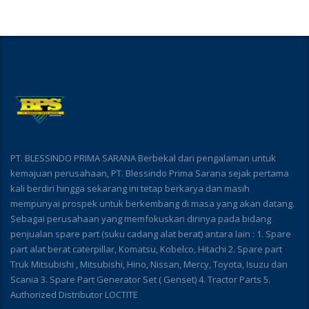
PT. BLESSINDO PRIMA SARANA Berbekal dari pengalaman untuk
kemajuan perusahaan, PT. Blessindo Prima Sarana sejak pertama
kali berdiri hingga sekarang ini tetap berkarya dan masih
mempunyai prospek untuk berkembang di masa yang akan datang.
Sebagai perusahaan yang memfokuskan dirinya pada bidang
penjualan spare part (suku cadang alat berat) antara lain : 1. Spare
part alat berat caterpillar, Komatsu, Kobelco, Hitachi 2. Spare part
Truk Mitsubishi , Mitsubishi, Hino, Nissan, Mercy, Toyota, Isuzu dan
Scania 3. Spare Part Generator Set ( Genset) 4. Tractor Parts 5.
Authorized Distributor LOCTITE