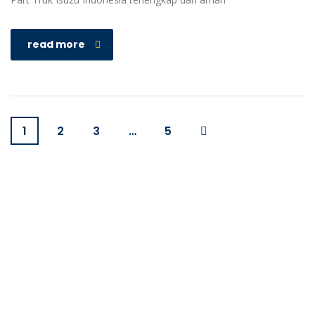
read more
1
2
3
…
5