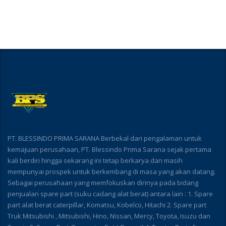
PT. BLESSINDO PRIMA SARANA Berbekal dari pengalaman untuk
kemajuan perusahaan, PT. Blessindo Prima Sarana sejak pertama
kali berdiri hingga sekarang ini tetap berkarya dan masih
mempunyai prospek untuk berkembang di masa yang akan datang.
Sebagai perusahaan yang memfokuskan dirinya pada bidang
penjualan spare part (suku cadang alat berat) antara lain : 1. Spare
part alat berat caterpillar, Komatsu, Kobelco, Hitachi 2. Spare part
Truk Mitsubishi , Mitsubishi, Hino, Nissan, Mercy, Toyota, Isuzu dan