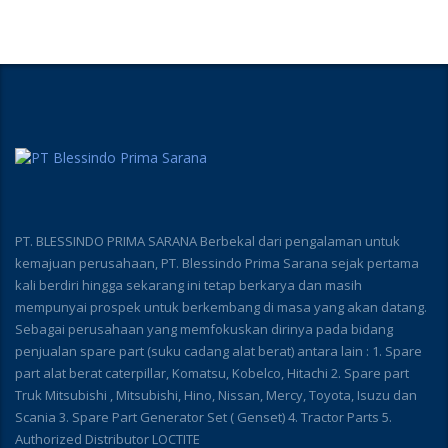
PT. BLESSINDO PRIMA SARANA Berbekal dari pengalaman untuk
kemajuan perusahaan, PT. Blessindo Prima Sarana sejak pertama
kali berdiri hingga sekarang ini tetap berkarya dan masih
mempunyai prospek untuk berkembang di masa yang akan datang.
Sebagai perusahaan yang memfokuskan dirinya pada bidang
penjualan spare part (suku cadang alat berat) antara lain : 1. Spare
part alat berat caterpillar, Komatsu, Kobelco, Hitachi 2. Spare part
Truk Mitsubishi , Mitsubishi, Hino, Nissan, Mercy, Toyota, Isuzu dan
Scania 3. Spare Part Generator Set ( Genset) 4. Tractor Parts 5.
Authorized Distributor LOCTITE