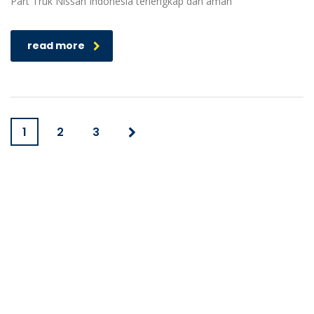
Part Truk Nissan Indonesia terlengkap dan aman
read more
1
2
3