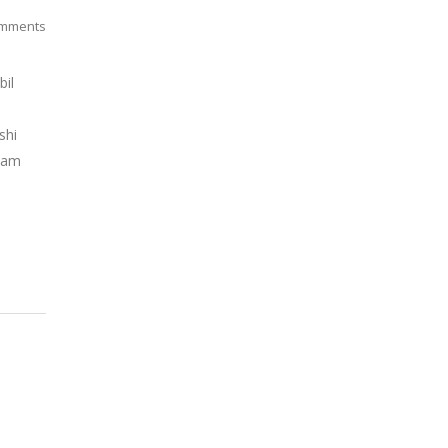
mments
bil
shi
alam