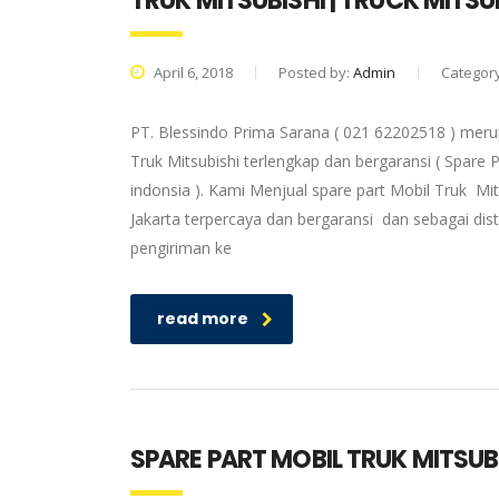
TRUK MITSUBISHI | TRUCK MITS
April 6, 2018
Posted by:
Admin
Categor
PT. Blessindo Prima Sarana ( 021 62202518 ) merup
Truk Mitsubishi terlengkap dan bergaransi ( Spare P
indonsia ). Kami Menjual spare part Mobil Truk Mit
Jakarta terpercaya dan bergaransi dan sebagai dis
pengiriman ke
read more
SPARE PART MOBIL TRUK MITSUBI