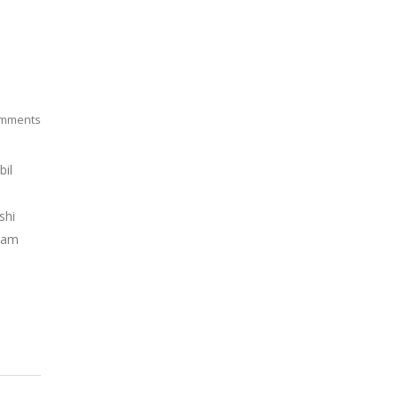
mments
bil
shi
alam