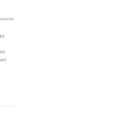
mments
bil
shi
alam