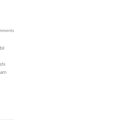
mments
bil
shi
alam