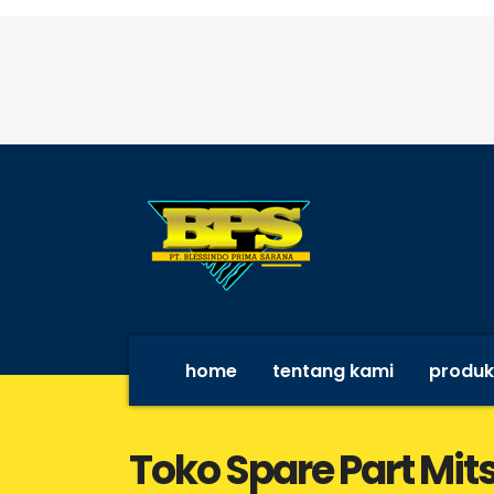
home
tentang kami
produk
Toko Spare Part Mit