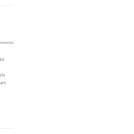
mments
bil
shi
alam