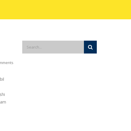
mments
bil
shi
alam