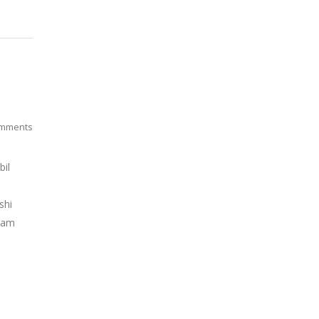
mments
bil
shi
alam