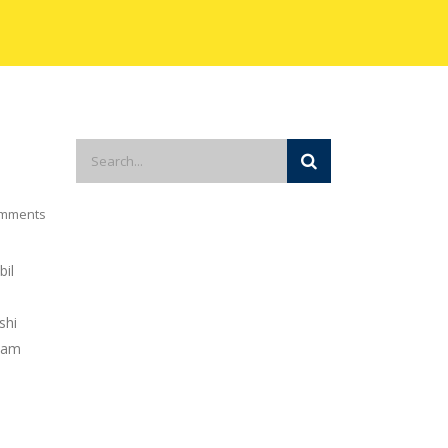
mments
bil
shi
alam