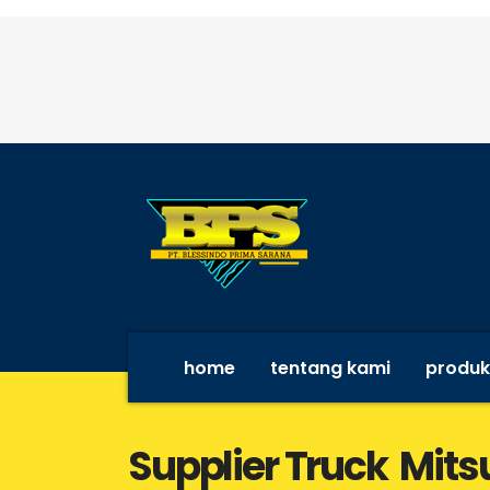
home
tentang kami
produk
Supplier Truck Mits