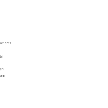
mments
bil
shi
alam