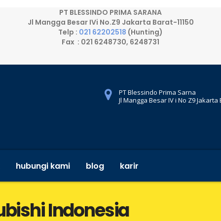
PT BLESSINDO PRIMA SARANA
Jl Mangga Besar IVi No.Z9 Jakarta Barat-11150
Telp :
021 62202518
(Hunting)
Fax : 021 6248730, 6248731
PT Blessindo Prima Sarna
Jl Mangga Besar IV i No Z9 Jakarta
hubungi kami
blog
karir
ubishi Indonesia