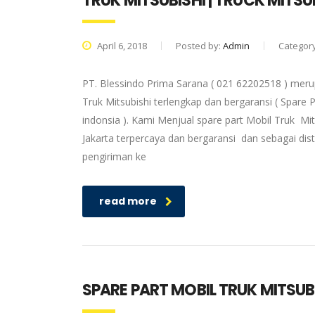
TRUK MITSUBISHI | TRUCK MITS
April 6, 2018
Posted by:
Admin
Categor
PT. Blessindo Prima Sarana ( 021 62202518 ) merup
Truk Mitsubishi terlengkap dan bergaransi ( Spare P
indonsia ). Kami Menjual spare part Mobil Truk Mit
Jakarta terpercaya dan bergaransi dan sebagai dis
pengiriman ke
read more
SPARE PART MOBIL TRUK MITSUBI