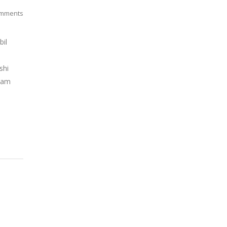
mments
bil
shi
alam