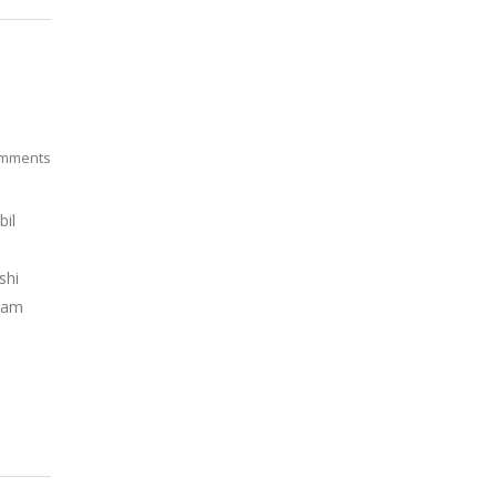
mments
bil
shi
alam