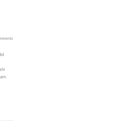
mments
bil
shi
alam