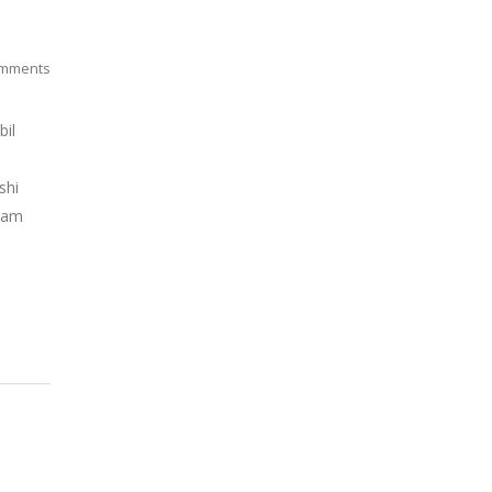
mments
bil
shi
alam