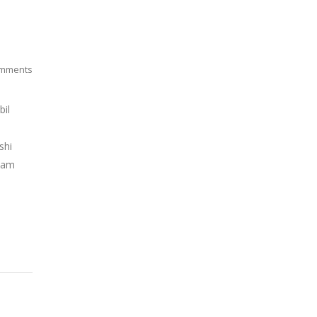
mments
bil
shi
alam