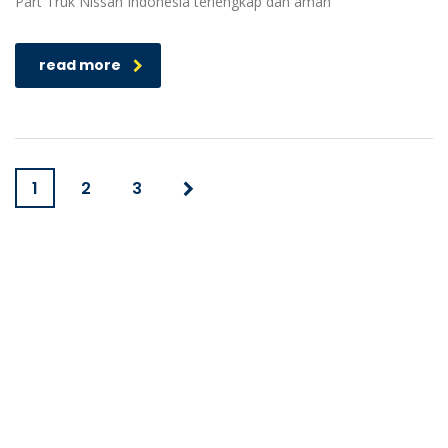
Part Truk Nissan Indonesia terlengkap dan aman
read more
1
2
3