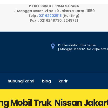
PT BLESSINDO PRIMA SARANA
Jl Mangga Besar IVi No.Z9 Jakarta Barat-11150
Telp :
021 62202518
(Hunting)
Fax : 021 6248730, 6248731
PT Blessindo Prima Sarna
Jl Mangga Besar IV i No Z9 Jakarta
hubungi kami
blog
karir
ng Mobil Truk Nissan Jakar