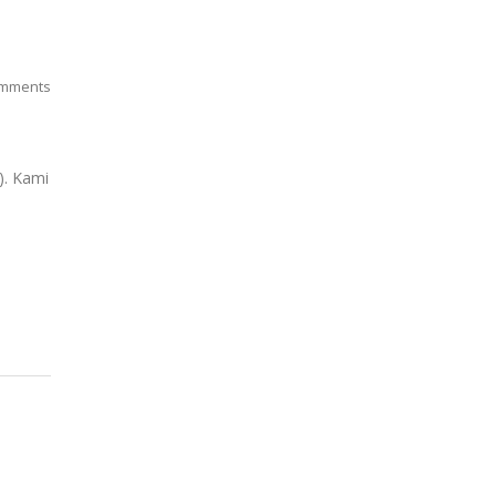
mments
). Kami