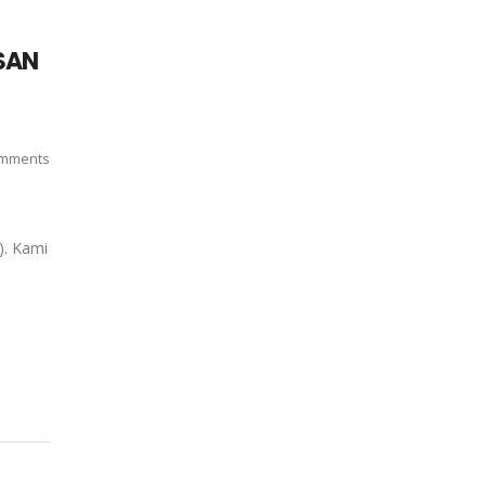
SAN
mments
). Kami