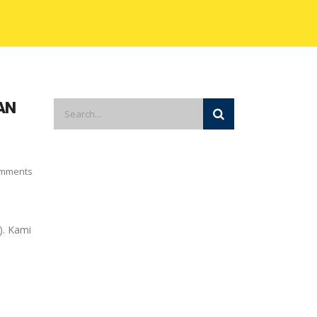
AN
mments
). Kami