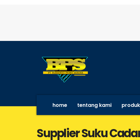
home
tentang kami
produk
Supplier Suku Cada