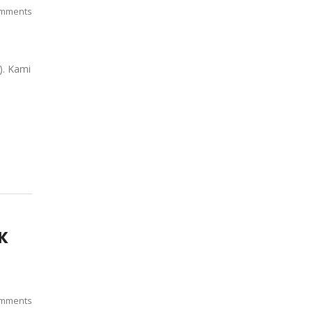
mments
). Kami
K
mments