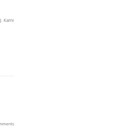
). Kami
mments