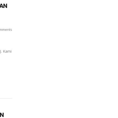
SAN
mments
). Kami
AN