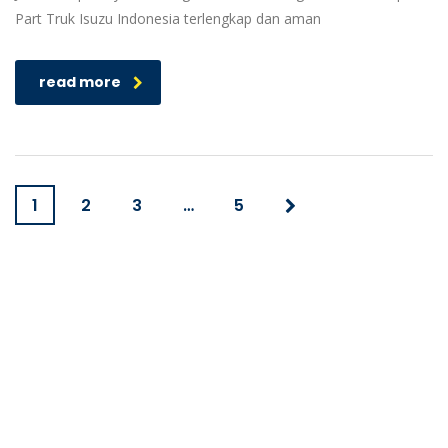
Part Truk Isuzu Indonesia terlengkap dan aman
read more
1
2
3
…
5