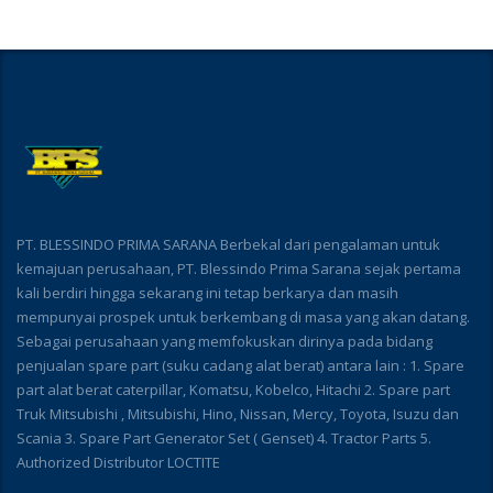
PT. BLESSINDO PRIMA SARANA Berbekal dari pengalaman untuk
kemajuan perusahaan, PT. Blessindo Prima Sarana sejak pertama
kali berdiri hingga sekarang ini tetap berkarya dan masih
mempunyai prospek untuk berkembang di masa yang akan datang.
Sebagai perusahaan yang memfokuskan dirinya pada bidang
penjualan spare part (suku cadang alat berat) antara lain : 1. Spare
part alat berat caterpillar, Komatsu, Kobelco, Hitachi 2. Spare part
Truk Mitsubishi , Mitsubishi, Hino, Nissan, Mercy, Toyota, Isuzu dan
Scania 3. Spare Part Generator Set ( Genset) 4. Tractor Parts 5.
Authorized Distributor LOCTITE