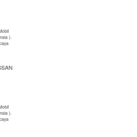
Mobil
sia ).
rcaya
SSAN
Mobil
sia ).
rcaya