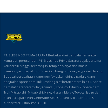
PT. BLESSINDO PRIMA SARANA Berbekal dari pengalaman untuk
kemajuan perusahaan, PT. Blessindo Prima Sarana sejak pertama
kali berdiri hingga sekarang ini tetap berkarya dan masih
mempunyai prospek untuk berkembang di masa yang akan datang.
Sebagai perusahaan yang memfokuskan dirinya pada bidang
penjualan spare part (suku cadang alat berat) antara lain : 1. Spare
part alat berat caterpillar, Komatsu, Kobelco, Hitachi 2. Spare part
Truk Mitsubishi , Mitsubishi, Hino, Nissan, Mercy, Toyota, Isuzu dan
Scania 3. Spare Part Generator Set ( Genset) 4. Tractor Parts 5.
Authorized Distributor LOCTITE