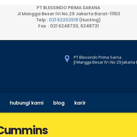
PT BLESSINDO PRIMA SARANA
Jl Mangga Besar IVi No.Z9 Jakarta Barat-11150
Telp :
021 62202518
(Hunting)
Fax : 021 6248730, 6248731
PT Blessindo Prima Sarna
Jl Mangga Besar IV i No Z9 Jakarta
hubungi kami
blog
karir
t Cummins