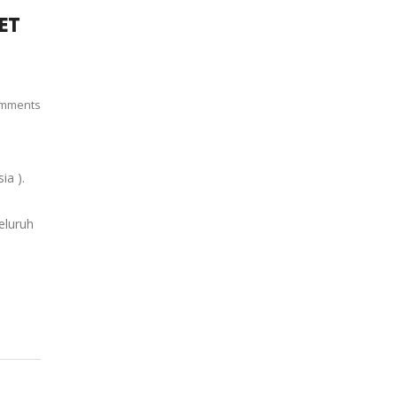
ET
mments
ia ).
eluruh