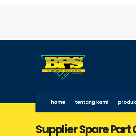
home
tentang kami
produk
Supplier Spare Par