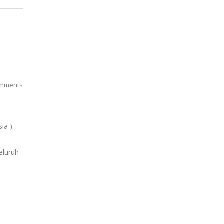
mments
ia ).
eluruh