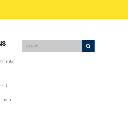
NS
mments
ia ).
eluruh