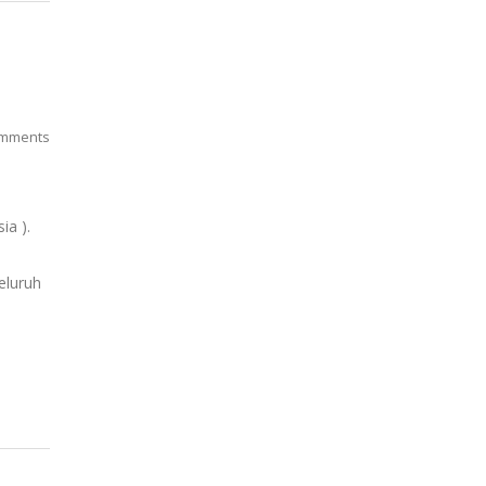
mments
ia ).
eluruh