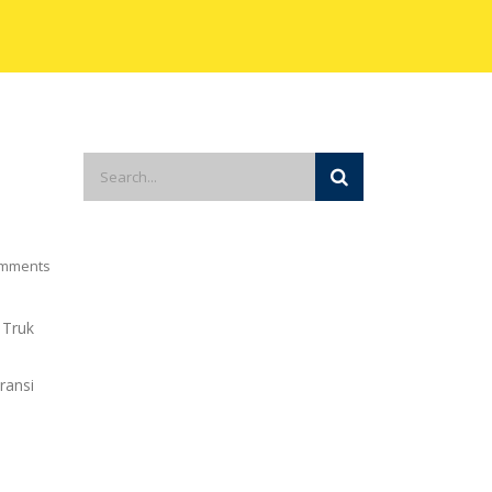
mments
 Truk
aransi