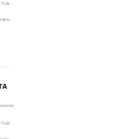
 Truk
aransi
TA
mments
 Truk