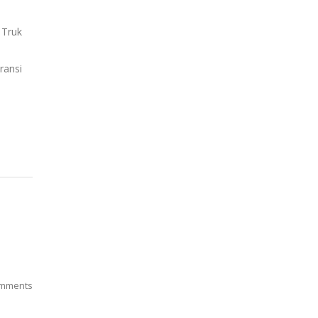
 Truk
aransi
mments