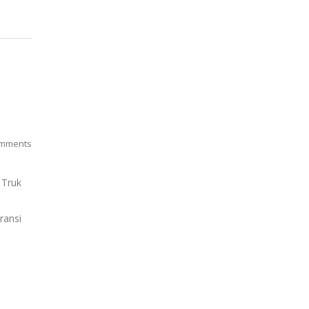
mments
 Truk
aransi