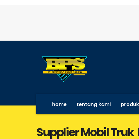
home
tentang kami
produk
Supplier Mobil Truk