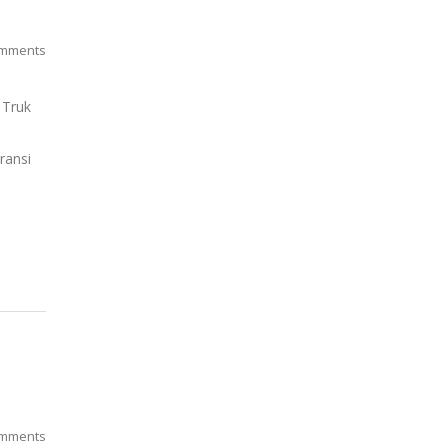
mments
 Truk
aransi
mments