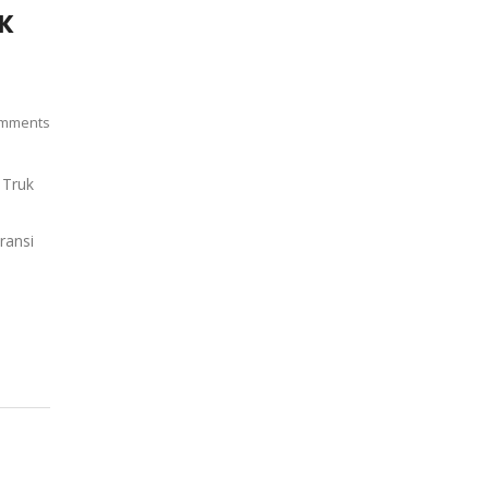
UK
mments
 Truk
aransi