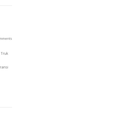
mments
 Truk
aransi