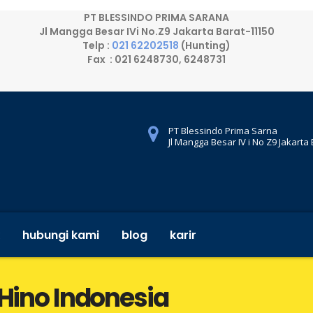
PT BLESSINDO PRIMA SARANA
Jl Mangga Besar IVi No.Z9 Jakarta Barat-11150
Telp :
021 62202518
(Hunting)
Fax : 021 6248730, 6248731
PT Blessindo Prima Sarna
Jl Mangga Besar IV i No Z9 Jakarta
hubungi kami
blog
karir
 Hino Indonesia