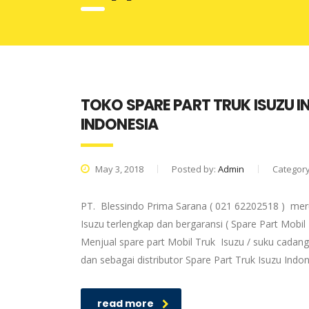
TOKO SPARE PART TRUK ISUZU I
INDONESIA
May 3, 2018
Posted by:
Admin
Categor
PT. Blessindo Prima Sarana ( 021 62202518 ) meru
Isuzu terlengkap dan bergaransi ( Spare Part Mobil
Menjual spare part Mobil Truk Isuzu / suku cadang
dan sebagai distributor Spare Part Truk Isuzu Ind
read more