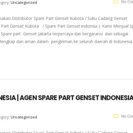
No Co
egory:
Uncategorized
pakan Distributor Spare Part Genset Kubota / Suku Cadang Genset
re Part Genset Kubota / Spare Part Genset indonsia ). Kami Menjual s
Spare part Genset Jakarta terpercaya dan bergaransi dan sebagai
erlengkap dan aman dalam pengiriman ke seluruh daerah di Indonesia
ESIA | AGEN SPARE PART GENSET INDONESI
No Co
egory:
Uncategorized
pakan Distributor Spare Part Genset Kubota / Suku Cadang Genset