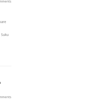
mments
pare
. Suku
A
mments