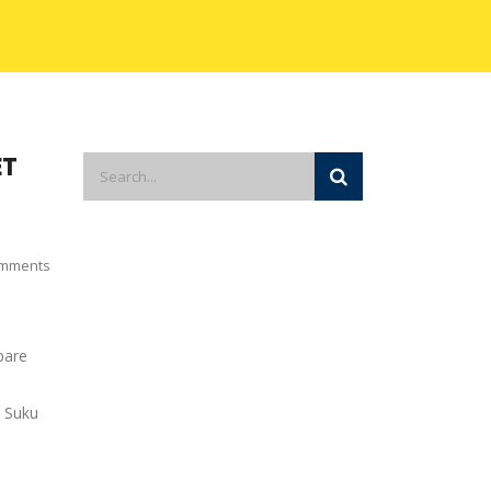
ET
mments
pare
. Suku