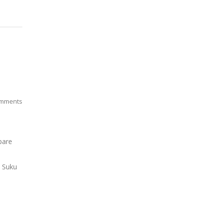
mments
pare
. Suku