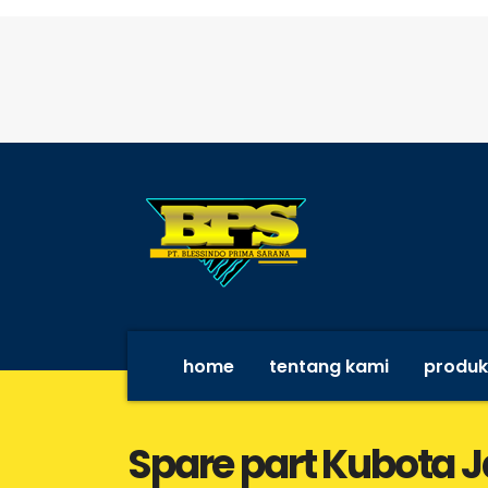
home
tentang kami
produk
Spare part Kubota 