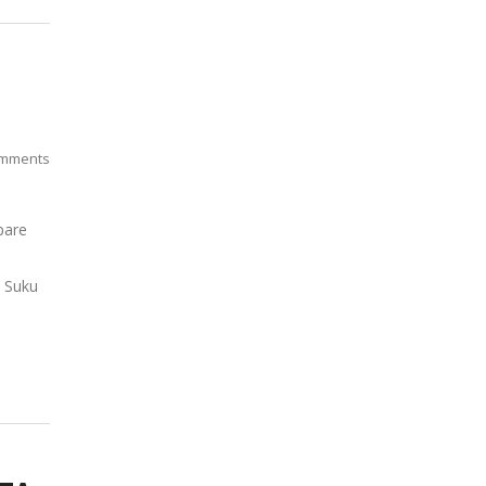
mments
pare
. Suku