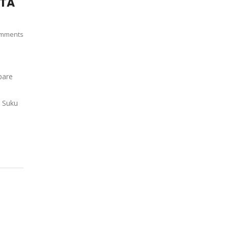
RTA
mments
pare
. Suku