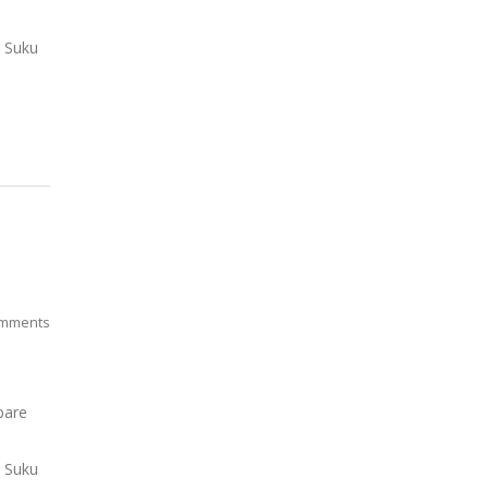
. Suku
mments
pare
. Suku