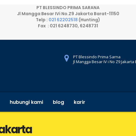
PT BLESSINDO PRIMA SARANA
Jl Mangga Besar IVi No.Z9 Jakarta Barat-11150
Telp :
021 62202518
(Hunting)
Fax : 021 6248730, 6248731
PT Blessindo Prima Sarna
Jl Mangga Besar IV i No Z9 Jakarta
hubungi kami
blog
karir
Jakarta