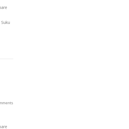
pare
. Suku
mments
pare