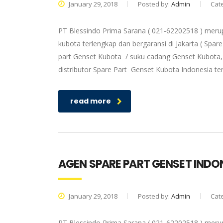
January 29, 2018
Posted by:
Admin
Cat
PT Blessindo Prima Sarana ( 021-62202518 ) meru
kubota terlengkap dan bergaransi di Jakarta ( Spa
part Genset Kubota / suku cadang Genset Kubota, 
distributor Spare Part Genset Kubota Indonesia t
read more
AGEN SPARE PART GENSET INDON
January 29, 2018
Posted by:
Admin
Cat
PT Blessindo Prima Sarana ( 021-62202518 ) meru