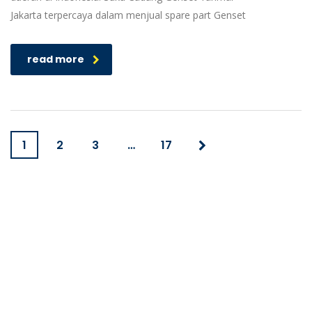
Jakarta terpercaya dalam menjual spare part Genset
read more
1
2
3
…
17