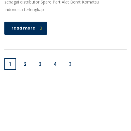
sebagai distributor Spare Part Alat Berat Komatsu
Indonesia terlengkap
read more
1
2
3
4