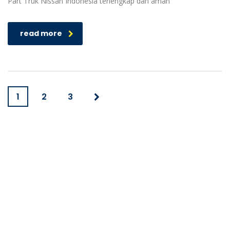
Part Truk Nissan Indonesia terlengkap dan aman
read more
1
2
3