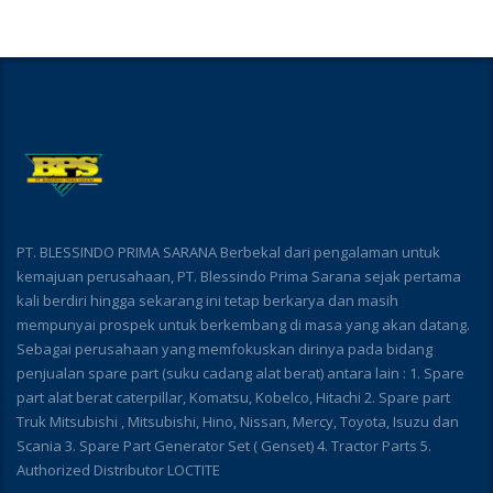
PT. BLESSINDO PRIMA SARANA Berbekal dari pengalaman untuk
kemajuan perusahaan, PT. Blessindo Prima Sarana sejak pertama
kali berdiri hingga sekarang ini tetap berkarya dan masih
mempunyai prospek untuk berkembang di masa yang akan datang.
Sebagai perusahaan yang memfokuskan dirinya pada bidang
penjualan spare part (suku cadang alat berat) antara lain : 1. Spare
part alat berat caterpillar, Komatsu, Kobelco, Hitachi 2. Spare part
Truk Mitsubishi , Mitsubishi, Hino, Nissan, Mercy, Toyota, Isuzu dan
Scania 3. Spare Part Generator Set ( Genset) 4. Tractor Parts 5.
Authorized Distributor LOCTITE