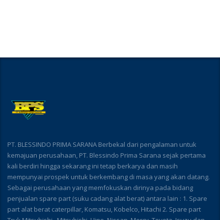
PT. BLESSINDO PRIMA SARANA Berbekal dari pengalaman untuk
kemajuan perusahaan, PT. Blessindo Prima Sarana sejak pertama
kali berdiri hingga sekarang ini tetap berkarya dan masih
mempunyai prospek untuk berkembang di masa yang akan datang.
Sebagai perusahaan yang memfokuskan dirinya pada bidang
penjualan spare part (suku cadang alat berat) antara lain : 1. Spare
part alat berat caterpillar, Komatsu, Kobelco, Hitachi 2. Spare part