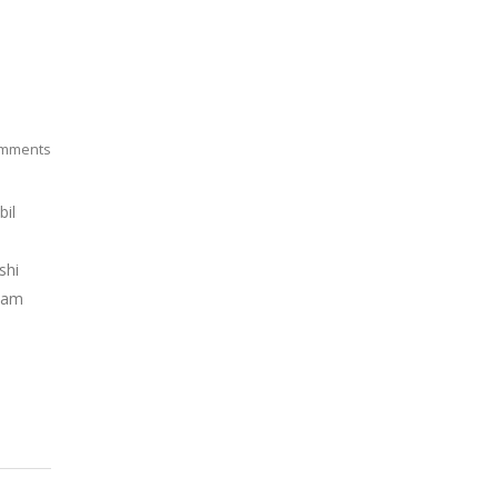
mments
bil
shi
alam