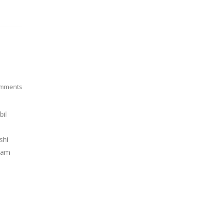
mments
bil
shi
alam