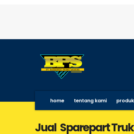
home
tentang kami
produk
Jual Sparepart Truk