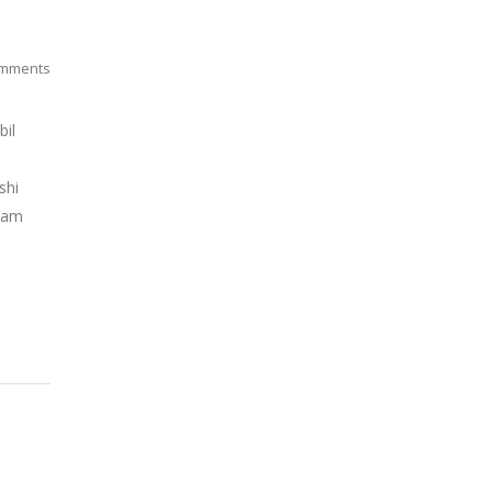
mments
bil
shi
alam