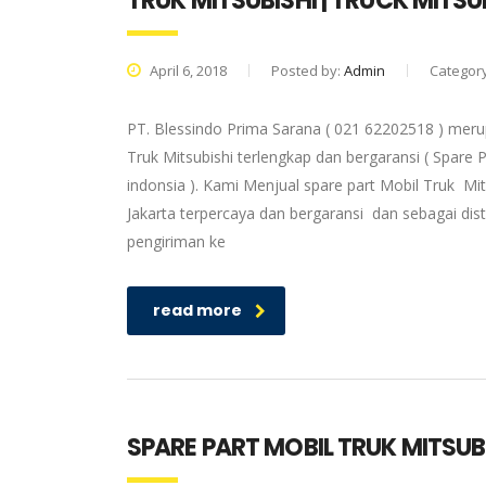
TRUK MITSUBISHI | TRUCK MITS
April 6, 2018
Posted by:
Admin
Categor
PT. Blessindo Prima Sarana ( 021 62202518 ) merup
Truk Mitsubishi terlengkap dan bergaransi ( Spare P
indonsia ). Kami Menjual spare part Mobil Truk Mit
Jakarta terpercaya dan bergaransi dan sebagai dis
pengiriman ke
read more
SPARE PART MOBIL TRUK MITSUBI