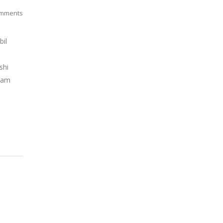
mments
bil
shi
alam