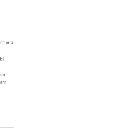
mments
bil
shi
alam