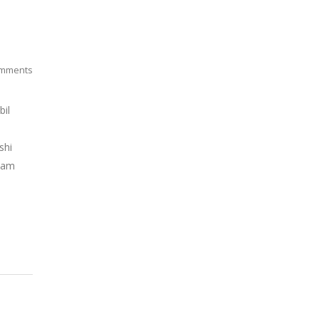
mments
bil
shi
alam