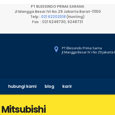
PT BLESSINDO PRIMA SARANA
Jl Mangga Besar IVi No.Z9 Jakarta Barat-11150
Telp :
021 62202518
(Hunting)
Fax : 021 6248730, 6248731
PT Blessindo Prima Sarna
Jl Mangga Besar IV i No Z9 Jakarta
hubungi kami
blog
karir
 Mitsubishi