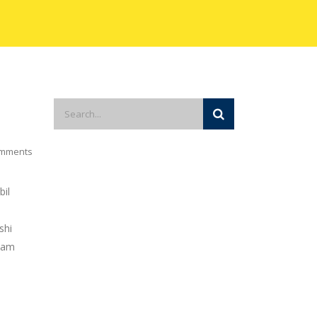
mments
bil
shi
alam