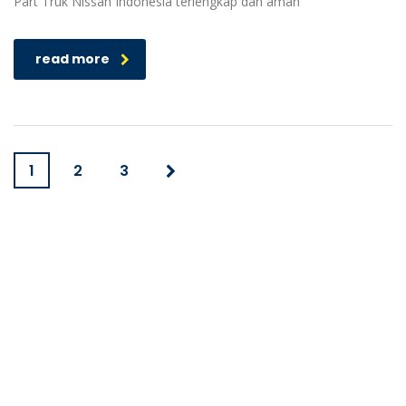
Part Truk Nissan Indonesia terlengkap dan aman
read more
1
2
3