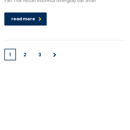
Part Truk Nissan Indonesia terlengkap dan aman
read more
1
2
3