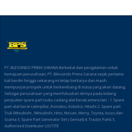
PT. BLESSINDO PRIMA SARANA Berbekal dari pengalaman untuk
kemajuan perusahaan, PT. Blessindo Prima Sarana sejak pertama
kali berdiri hingga sekarang ini tetap berkarya dan masih
mempunyai prospek untuk berkembang di masa yang akan datang.
Sebagai perusahaan yang memfokuskan dirinya pada bidang
penjualan spare part (suku cadang alat berat) antara lain : 1. Spare
part alat berat caterpillar, Komatsu, Kobelco, Hitachi 2. Spare part
Truk Mitsubishi , Mitsubishi, Hino, Nissan, Mercy, Toyota, Isuzu dan
Scania 3. Spare Part Generator Set ( Genset) 4. Tractor Parts 5.
Authorized Distributor LOCTITE