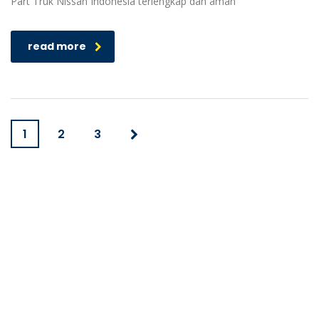
Part Truk Nissan Indonesia terlengkap dan aman
read more
1
2
3