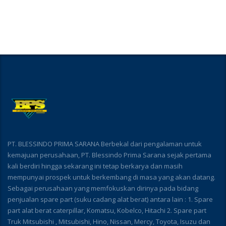
PT. BLESSINDO PRIMA SARANA Berbekal dari pengalaman untuk
kemajuan perusahaan, PT. Blessindo Prima Sarana sejak pertama
kali berdiri hingga sekarang ini tetap berkarya dan masih
mempunyai prospek untuk berkembang di masa yang akan datang.
Sebagai perusahaan yang memfokuskan dirinya pada bidang
penjualan spare part (suku cadang alat berat) antara lain : 1. Spare
part alat berat caterpillar, Komatsu, Kobelco, Hitachi 2. Spare part
Truk Mitsubishi , Mitsubishi, Hino, Nissan, Mercy, Toyota, Isuzu dan