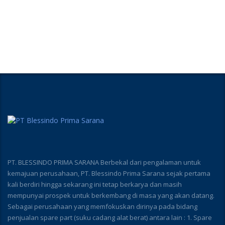
PT. BLESSINDO PRIMA SARANA Berbekal dari pengalaman untuk
kemajuan perusahaan, PT. Blessindo Prima Sarana sejak pertama
kali berdiri hingga sekarang ini tetap berkarya dan masih
mempunyai prospek untuk berkembang di masa yang akan datang.
Sebagai perusahaan yang memfokuskan dirinya pada bidang
penjualan spare part (suku cadang alat berat) antara lain : 1. Spare