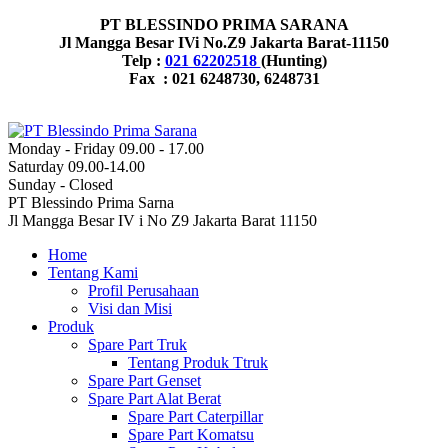
PT BLESSINDO PRIMA SARANA
Jl Mangga Besar IVi No.Z9 Jakarta Barat-11150
Telp :
021 62202518
(Hunting)
Fax : 021 6248730, 6248731
Monday - Friday 09.00 - 17.00
Saturday 09.00-14.00
Sunday - Closed
PT Blessindo Prima Sarna
Jl Mangga Besar IV i No Z9 Jakarta Barat 11150
Home
Tentang Kami
Profil Perusahaan
Visi dan Misi
Produk
Spare Part Truk
Tentang Produk Ttruk
Spare Part Genset
Spare Part Alat Berat
Spare Part Caterpillar
Spare Part Komatsu