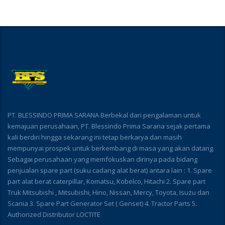
PT. BLESSINDO PRIMA SARANA Berbekal dari pengalaman untuk
kemajuan perusahaan, PT. Blessindo Prima Sarana sejak pertama
kali berdiri hingga sekarang ini tetap berkarya dan masih
mempunyai prospek untuk berkembang di masa yang akan datang.
Sebagai perusahaan yang memfokuskan dirinya pada bidang
penjualan spare part (suku cadang alat berat) antara lain : 1. Spare
part alat berat caterpillar, Komatsu, Kobelco, Hitachi 2. Spare part
Truk Mitsubishi , Mitsubishi, Hino, Nissan, Mercy, Toyota, Isuzu dan
Scania 3. Spare Part Generator Set ( Genset) 4. Tractor Parts 5.
Authorized Distributor LOCTITE