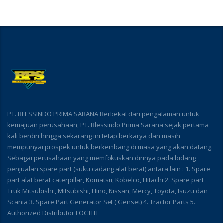
PT. BLESSINDO PRIMA SARANA Berbekal dari pengalaman untuk
kemajuan perusahaan, PT. Blessindo Prima Sarana sejak pertama
kali berdiri hingga sekarang ini tetap berkarya dan masih
mempunyai prospek untuk berkembang di masa yang akan datang.
Sebagai perusahaan yang memfokuskan dirinya pada bidang
penjualan spare part (suku cadang alat berat) antara lain : 1. Spare
part alat berat caterpillar, Komatsu, Kobelco, Hitachi 2. Spare part
Truk Mitsubishi , Mitsubishi, Hino, Nissan, Mercy, Toyota, Isuzu dan
Scania 3. Spare Part Generator Set ( Genset) 4. Tractor Parts 5.
Authorized Distributor LOCTITE