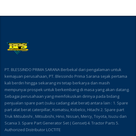
PT. BLESSINDO PRIMA SARANA Berbekal dari pengalaman untuk
kemajuan perusahaan, PT. Blessindo Prima Sarana sejak pertama
kali berdiri hingga sekarang ini tetap berkarya dan masih
mempunyai prospek untuk berkembang di masa yang akan datang.
Sebagai perusahaan yang memfokuskan dirinya pada bidang
penjualan spare part (suku cadang alat berat) antara lain : 1. Spare
part alat berat caterpillar, Komatsu, Kobelco, Hitachi 2. Spare part
Truk Mitsubishi , Mitsubishi, Hino, Nissan, Mercy, Toyota, Isuzu dan
Scania 3. Spare Part Generator Set ( Genset) 4. Tractor Parts 5.
Authorized Distributor LOCTITE