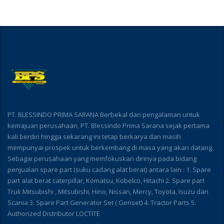
PT. BLESSINDO PRIMA SARANA Berbekal dari pengalaman untuk
kemajuan perusahaan, PT. Blessindo Prima Sarana sejak pertama
kali berdiri hingga sekarang ini tetap berkarya dan masih
mempunyai prospek untuk berkembang di masa yang akan datang.
Sebagai perusahaan yang memfokuskan dirinya pada bidang
penjualan spare part (suku cadang alat berat) antara lain : 1. Spare
part alat berat caterpillar, Komatsu, Kobelco, Hitachi 2. Spare part
Truk Mitsubishi , Mitsubishi, Hino, Nissan, Mercy, Toyota, Isuzu dan
Scania 3. Spare Part Generator Set ( Genset) 4. Tractor Parts 5.
Authorized Distributor LOCTITE