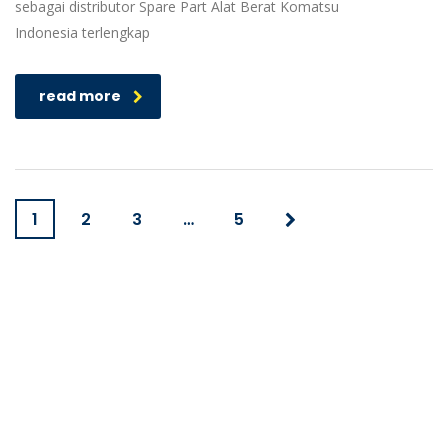
sebagai distributor Spare Part Alat Berat Komatsu
Indonesia terlengkap
read more
1
2
3
…
5