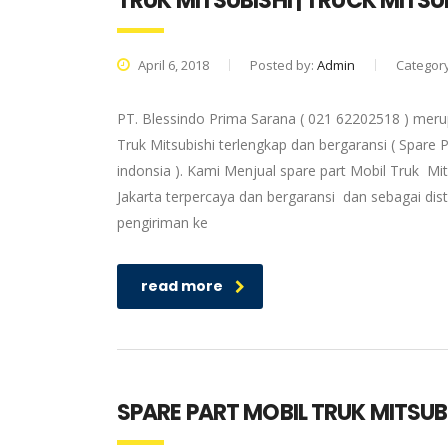
TRUK MITSUBISHI | TRUCK MITS
April 6, 2018
Posted by:
Admin
Categor
PT. Blessindo Prima Sarana ( 021 62202518 ) merup
Truk Mitsubishi terlengkap dan bergaransi ( Spare P
indonsia ). Kami Menjual spare part Mobil Truk Mit
Jakarta terpercaya dan bergaransi dan sebagai dis
pengiriman ke
read more
SPARE PART MOBIL TRUK MITSUBI