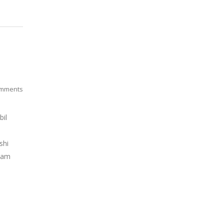
mments
bil
shi
alam