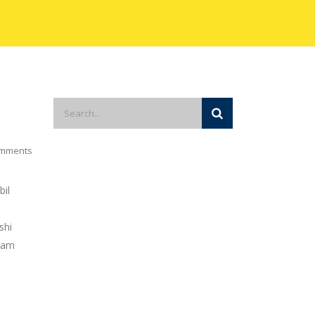
mments
bil
shi
alam