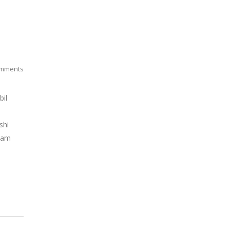
mments
bil
shi
alam