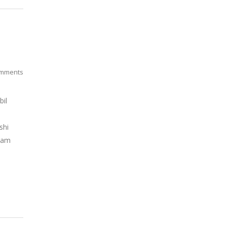
mments
bil
shi
alam