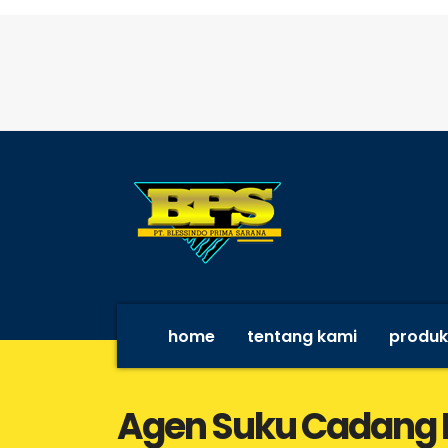
home
tentang kami
produk
Agen Suku Cadang M