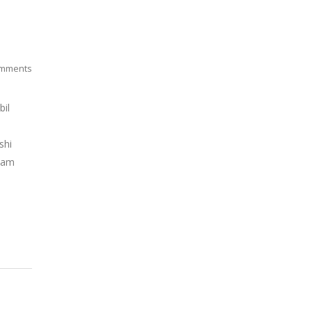
mments
bil
shi
alam