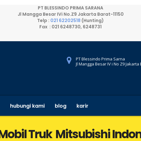
PT BLESSINDO PRIMA SARANA
Jl Mangga Besar IVi No.Z9 Jakarta Barat-11150
Telp :
021 62202518
(Hunting)
Fax : 021 6248730, 6248731
PT Blessindo Prima Sarna
Jl Mangga Besar IV i No Z9 Jakarta
hubungi kami
blog
karir
obil Truk Mitsubishi Indo