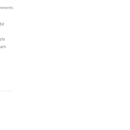
mments
bil
shi
alam