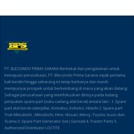
PT. BLESSINDO PRIMA SARANA Berbekal dari pengalaman untuk
kemajuan perusahaan, PT. Blessindo Prima Sarana sejak pertama
kali berdiri hingga sekarang ini tetap berkarya dan masih
mempunyai prospek untuk berkembang di masa yang akan datang.
Sebagai perusahaan yang memfokuskan dirinya pada bidang
penjualan spare part (suku cadang alat berat) antara lain : 1. Spare
part alat berat caterpillar, Komatsu, Kobelco, Hitachi 2. Spare part
Truk Mitsubishi , Mitsubishi, Hino, Nissan, Mercy, Toyota, Isuzu dan
Scania 3. Spare Part Generator Set ( Genset) 4. Tractor Parts 5.
Authorized Distributor LOCTITE