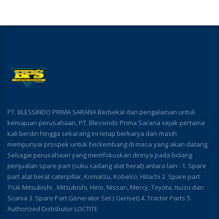
PT. BLESSINDO PRIMA SARANA Berbekal dari pengalaman untuk
kemajuan perusahaan, PT. Blessindo Prima Sarana sejak pertama
kali berdiri hingga sekarang ini tetap berkarya dan masih
mempunyai prospek untuk berkembang di masa yang akan datang.
Sebagai perusahaan yang memfokuskan dirinya pada bidang
penjualan spare part (suku cadang alat berat) antara lain : 1. Spare
part alat berat caterpillar, Komatsu, Kobelco, Hitachi 2. Spare part
Truk Mitsubishi , Mitsubishi, Hino, Nissan, Mercy, Toyota, Isuzu dan
Scania 3. Spare Part Generator Set ( Genset) 4. Tractor Parts 5.
Authorized Distributor LOCTITE