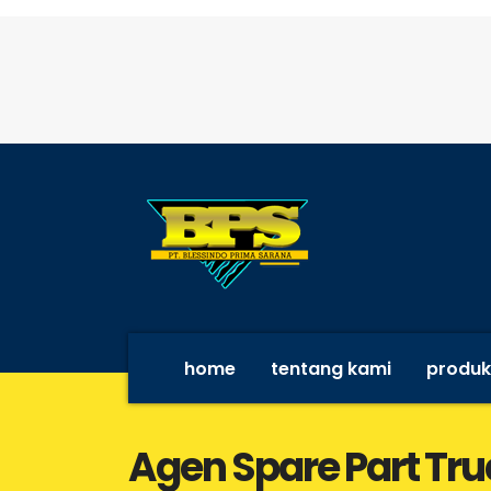
home
tentang kami
produk
Agen Spare Part Tru