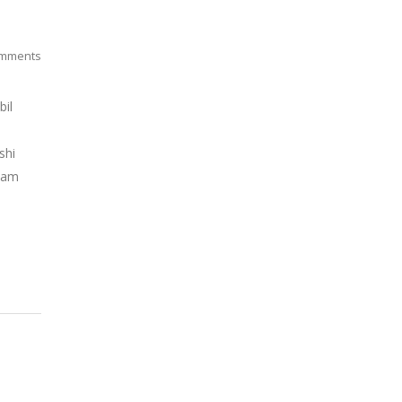
mments
bil
shi
alam