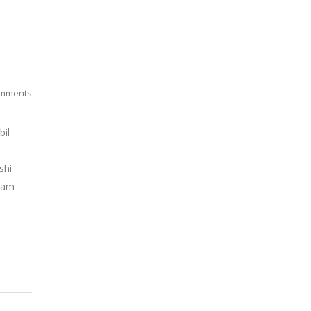
mments
bil
shi
alam