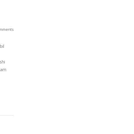
mments
bil
shi
alam