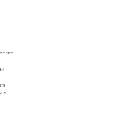
mments
bil
shi
alam