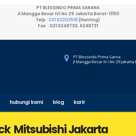
PT BLESSINDO PRIMA SARANA
Jl Mangga Besar IVi No.Z9 Jakarta Barat-11150
Telp :
021 62202518
(Hunting)
Fax : 021 6248730, 6248731
PT Blessindo Prima Sarna
Jl Mangga Besar IV i No Z9 Jakarta
hubungi kami
blog
karir
ck Mitsubishi Jakarta