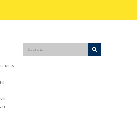
mments
bil
shi
alam