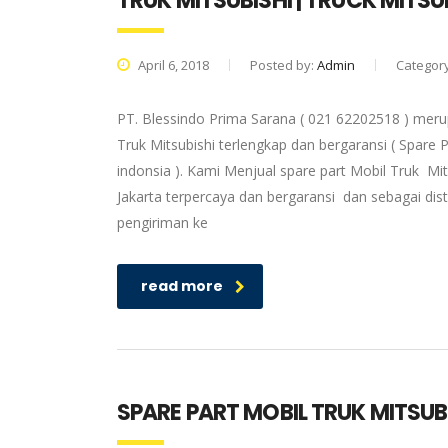
TRUK MITSUBISHI | TRUCK MITS
April 6, 2018
Posted by:
Admin
Categor
PT. Blessindo Prima Sarana ( 021 62202518 ) merup
Truk Mitsubishi terlengkap dan bergaransi ( Spare P
indonsia ). Kami Menjual spare part Mobil Truk Mit
Jakarta terpercaya dan bergaransi dan sebagai dis
pengiriman ke
read more
SPARE PART MOBIL TRUK MITSUBI