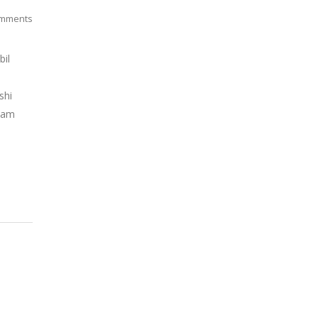
mments
bil
shi
alam