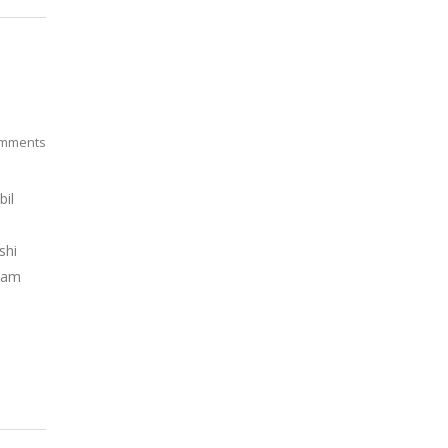
mments
bil
shi
alam