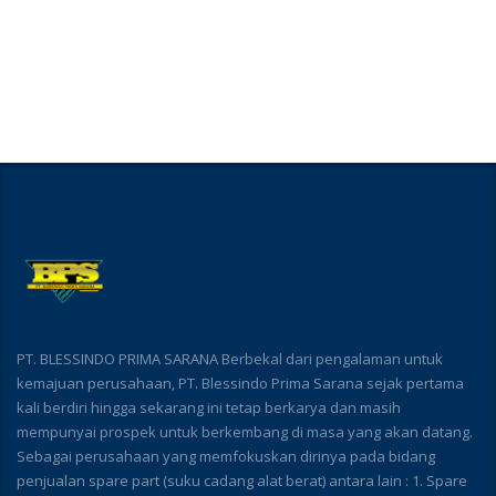
PT. BLESSINDO PRIMA SARANA Berbekal dari pengalaman untuk
kemajuan perusahaan, PT. Blessindo Prima Sarana sejak pertama
kali berdiri hingga sekarang ini tetap berkarya dan masih
mempunyai prospek untuk berkembang di masa yang akan datang.
Sebagai perusahaan yang memfokuskan dirinya pada bidang
penjualan spare part (suku cadang alat berat) antara lain : 1. Spare