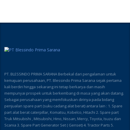
PT. BLESSINDO PRIMA SARANA Berbekal dari pengalaman untuk
kemajuan perusahaan, PT. Blessindo Prima Sarana sejak pertama
kali berdiri hingga sekarang ini tetap berkarya dan masih
mempunyai prospek untuk berkembang di masa yang akan datang.
Sebagai perusahaan yang memfokuskan dirinya pada bidang
penjualan spare part (suku cadang alat berat) antara lain : 1. Spare
part alat berat caterpillar, Komatsu, Kobelco, Hitachi 2. Spare part
Truk Mitsubishi , Mitsubishi, Hino, Nissan, Mercy, Toyota, Isuzu dan
Scania 3. Spare Part Generator Set ( Genset) 4. Tractor Parts 5.