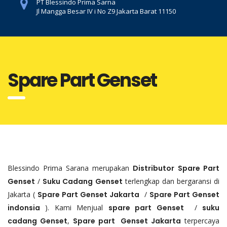
PT Blessindo Prima Sarna
Jl Mangga Besar IV i No Z9 Jakarta Barat 11150
Spare Part Genset
Blessindo Prima Sarana merupakan
Distributor
Spare Part
Genset
/
Suku Cadang Genset
terlengkap dan bergaransi di
Jakarta (
Spare Part Genset Jakarta
/
Spare Part Genset
indonsia
). Kami Menjual
spare part Genset
/
suku
cadang Genset
,
Spare part Genset Jakarta
terpercaya