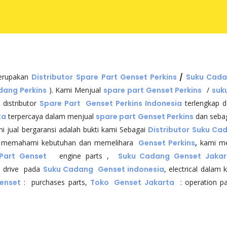
merupakan
Distributor
Spare Part Genset Perkins
/
Suku Cada
dang Perkins
). Kami Menjual
spare part Genset Perkins
/
suk
distributor
Spare Part Genset Perkins Indonesia
terlengkap d
ta
terpercaya dalam menjual
spare part
Genset Perkins
dan seba
 jual bergaransi adalah bukti kami Sebagai
Distributor Suku Ca
an memahami kebutuhan dan memelihara
Genset Perkins
,
kami men
 Part Genset
engine parts ,
Suku Cadang Genset Jakar
al drive pada
Suku Cadang Genset indonesia
, electrical dalam 
enset
: purchases parts,
Toko Genset Jakarta
: operation pa