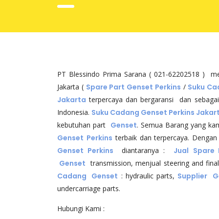
PT Blessindo Prima Sarana ( 021-62202518 ) 
Jakarta (
Spare Part Genset Perkins
/
Suku Ca
Jakarta
terpercaya dan bergaransi dan sebagai 
Indonesia.
Suku Cadang Genset Perkins Jakar
kebutuhan part
Genset
. Semua Barang yang kami
Genset
Perkins
terbaik dan terpercaya. Deng
Genset Perkins
diantaranya :
Jual
Spare
Genset
transmission, menjual steering and fin
Cadang Genset
: hydraulic parts,
Supplier G
undercarriage parts.
Hubungi Kami :