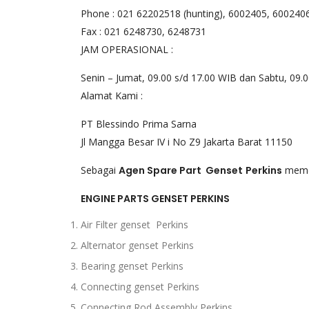
Phone : 021 62202518 (hunting), 6002405, 600240
Fax : 021 6248730, 6248731
JAM OPERASIONAL :
Senin – Jumat, 09.00 s/d 17.00 WIB dan Sabtu, 09.
Alamat Kami :
PT Blessindo Prima Sarna
Jl Mangga Besar IV i No Z9 Jakarta Barat 11150
Sebagai
Agen Spare Part Genset
Perkins
memen
ENGINE PARTS GENSET PERKINS
Air Filter genset Perkins
Alternator genset Perkins
Bearing genset Perkins
Connecting genset Perkins
Connecting Rod Assembly Perkins