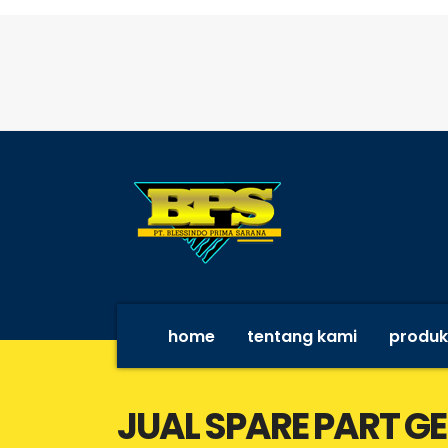
home
tentang kami
produk
JUAL SPARE PART G