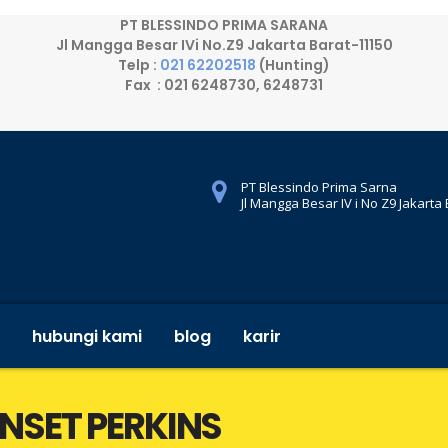
PT BLESSINDO PRIMA SARANA
Jl Mangga Besar IVi No.Z9 Jakarta Barat-11150
Telp :
021 62202518
(Hunting)
Fax : 021 6248730, 6248731
PT Blessindo Prima Sarna
Jl Mangga Besar IV i No Z9 Jakarta
hubungi kami
blog
karir
ENSET PERKINS