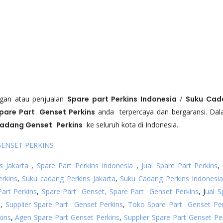
angan atau penjualan
Spare part
Perkins
Indonesia
/
Suku Cad
pare Part Genset
Perkins
anda terpercaya dan bergaransi. Da
Cadang Genset
Perkins
ke seluruh kota di Indonesia.
ENSET PERKINS
s Jakarta
,
Spare Part Perkins Indonesia
,
Jual Spare Part Perkins
,
rkins
,
Suku cadang Perkins Jakarta
,
Suku Cadang Perkins Indonesi
art Perkins
,
Spare Part Genset, Spare Part Genset Perkins
, J
ual S
s
,
Supplier Spare Part Genset Perkins
,
Toko Spare Part Genset Per
kins
,
Agen Spare Part Genset Perkins
,
Supplier Spare Part Genset Pe