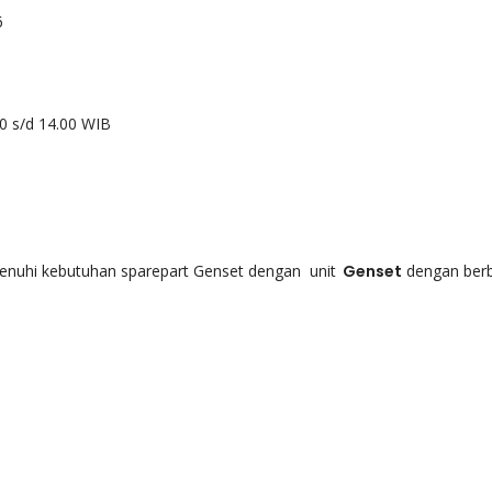
6
00 s/d 14.00 WIB
uhi kebutuhan sparepart Genset dengan unit
Genset
dengan ber