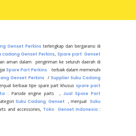
ng Genset Perkins
terlengkap dan bergaransi di
u cadang Genset Perkins
,
Spare part Genset
an aman dalam pengiriman ke seluruh daerah di
gai
Spare Part Perkins
terbaik dalam memenuhi
dang Genset
Perkins
/
Supplier Suku Cadang
jual berbaai tipe spare part khusus
spare part
ta
: Parside engine parts ,
Jual Spare Part
kategori
Suku Cadang Genset
, menjual
Suku
rts and accessories,
Toko Genset Indonesia
: