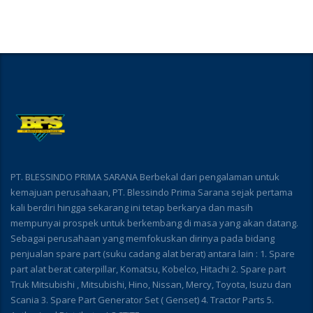
PT. BLESSINDO PRIMA SARANA Berbekal dari pengalaman untuk
kemajuan perusahaan, PT. Blessindo Prima Sarana sejak pertama
kali berdiri hingga sekarang ini tetap berkarya dan masih
mempunyai prospek untuk berkembang di masa yang akan datang.
Sebagai perusahaan yang memfokuskan dirinya pada bidang
penjualan spare part (suku cadang alat berat) antara lain : 1. Spare
part alat berat caterpillar, Komatsu, Kobelco, Hitachi 2. Spare part
Truk Mitsubishi , Mitsubishi, Hino, Nissan, Mercy, Toyota, Isuzu dan
Scania 3. Spare Part Generator Set ( Genset) 4. Tractor Parts 5.