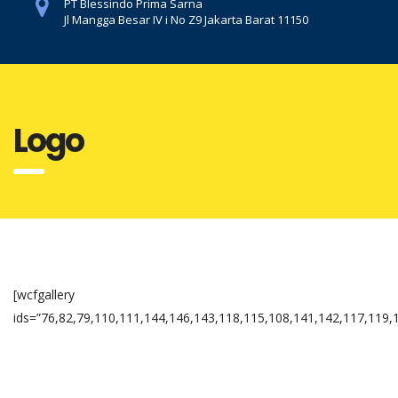
PT Blessindo Prima Sarna
Jl Mangga Besar IV i No Z9 Jakarta Barat 11150
Logo
[wcfgallery
ids=”76,82,79,110,111,144,146,143,118,115,108,141,142,117,119,